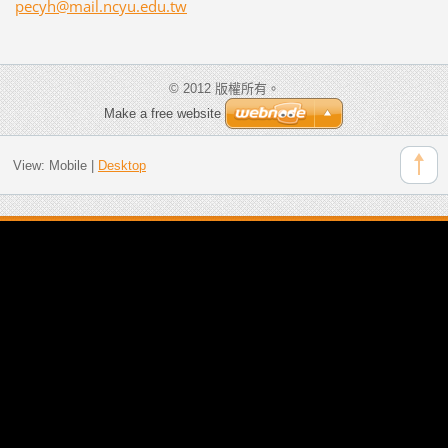
pecyh@ma
il.ncyu.
edu.tw
© 2012 版權所有。
Make a free website
View:
Mobile
|
Desktop